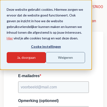
Vragen?
020-5217400
Deze website gebruikt cookies. Hiermee zorgen we
ervoor dat de website goed functioneert. Ook
geven ze inzicht in hoe we de website
De schoolleider - Werken vanuit hoge verwachtingen
gebruiksvriendelijker kunnen maken en kunnen we
Houd me op de hoogte
inhoud tonen die afgestemd is op jouw interesses.
Hier
vind je alle cookies terug en wat deze doen.
Cooke instellingen
Voornaam
*
Ja, doorgaan
Weigeren
E-mailadres
*
Opmerking (optioneel)