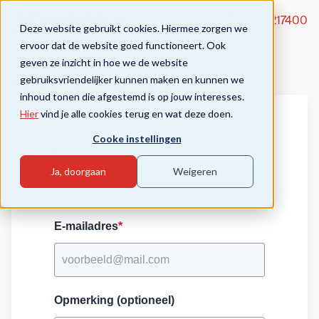
Vragen?
020-5217400
Deze website gebruikt cookies. Hiermee zorgen we
ervoor dat de website goed functioneert. Ook
geven ze inzicht in hoe we de website
Eigen rekenvaardigheid
gebruiksvriendelijker kunnen maken en kunnen we
Houd me op de hoogte
inhoud tonen die afgestemd is op jouw interesses.
Hier
vind je alle cookies terug en wat deze doen.
Cooke instellingen
Voornaam
*
Ja, doorgaan
Weigeren
E-mailadres
*
Opmerking (optioneel)