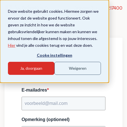
Vragen?
020-5217400
Deze website gebruikt cookies. Hiermee zorgen we
ervoor dat de website goed functioneert. Ook
geven ze inzicht in hoe we de website
Master Excellent Teaching
gebruiksvriendelijker kunnen maken en kunnen we
Houd me op de hoogte
inhoud tonen die afgestemd is op jouw interesses.
Hier
vind je alle cookies terug en wat deze doen.
Cooke instellingen
Voornaam
*
Ja, doorgaan
Weigeren
E-mailadres
*
Opmerking (optioneel)