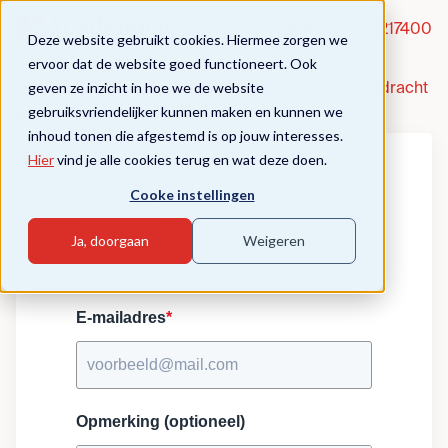
Vragen?
020-5217400
Deze website gebruikt cookies. Hiermee zorgen we
ervoor dat de website goed functioneert. Ook
geven ze inzicht in hoe we de website
Module Excellent Teaching - Maatschappelijke opdracht
gebruiksvriendelijker kunnen maken en kunnen we
Houd me op de hoogte
inhoud tonen die afgestemd is op jouw interesses.
Hier
vind je alle cookies terug en wat deze doen.
Cooke instellingen
Voornaam
*
Ja, doorgaan
Weigeren
E-mailadres
*
Opmerking (optioneel)