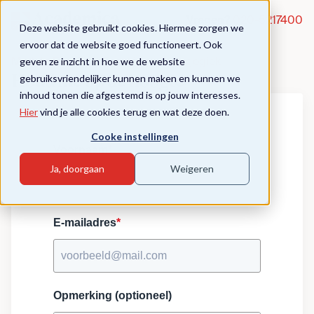
Vragen?
020-5217400
Deze website gebruikt cookies. Hiermee zorgen we
ervoor dat de website goed functioneert. Ook
geven ze inzicht in hoe we de website
Module Excellent Teaching - Pedagogiek
gebruiksvriendelijker kunnen maken en kunnen we
Houd me op de hoogte
inhoud tonen die afgestemd is op jouw interesses.
Hier
vind je alle cookies terug en wat deze doen.
Cooke instellingen
Voornaam
*
Ja, doorgaan
Weigeren
E-mailadres
*
Opmerking (optioneel)