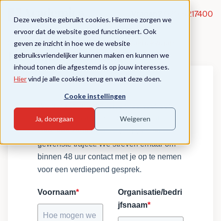
Vragen?
020-5217400
Deze website gebruikt cookies. Hiermee zorgen we
ervoor dat de website goed functioneert. Ook
geven ze inzicht in hoe we de website
Schoolleidersopleiding Basis- en Vakbekwaam
gebruiksvriendelijker kunnen maken en kunnen we
Incompany aanvraag
inhoud tonen die afgestemd is op jouw interesses.
Hier
vind je alle cookies terug en wat deze doen.
Cooke instellingen
We denken graag met je mee voor een
traject op maat voor jouw organisatie.
Ja, doorgaan
Weigeren
Geef een korte beschrijving van het
gewenste traject. We streven ernaar om
binnen 48 uur contact met je op te nemen
voor een verdiepend gesprek.
Voornaam
*
Organisatie/bedri
jfsnaam
*