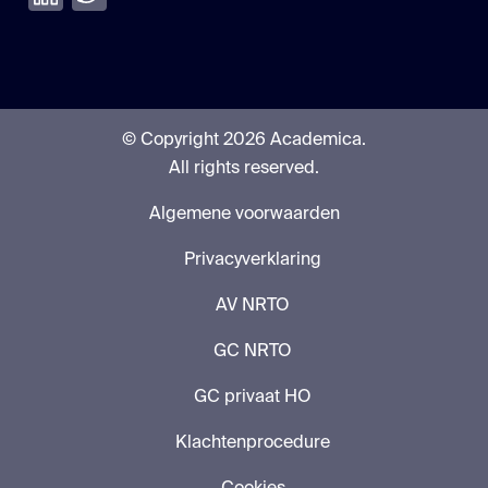
© Copyright 2026 Academica.
All rights reserved.
Algemene voorwaarden
Privacyverklaring
AV NRTO
GC NRTO
GC privaat HO
Klachtenprocedure