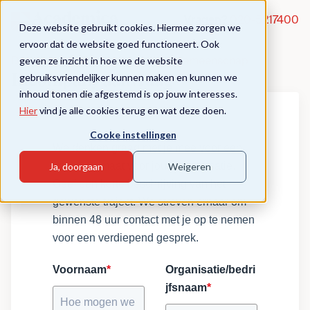
Vragen?
020-5217400
Deze website gebruikt cookies. Hiermee zorgen we
ervoor dat de website goed functioneert. Ook
geven ze inzicht in hoe we de website
De school als Professionele Leergemeenschap
gebruiksvriendelijker kunnen maken en kunnen we
Incompany aanvraag
inhoud tonen die afgestemd is op jouw interesses.
Hier
vind je alle cookies terug en wat deze doen.
Cooke instellingen
We denken graag met je mee voor een
traject op maat voor jouw organisatie.
Ja, doorgaan
Weigeren
Geef een korte beschrijving van het
gewenste traject. We streven ernaar om
binnen 48 uur contact met je op te nemen
voor een verdiepend gesprek.
Voornaam
*
Organisatie/bedri
jfsnaam
*