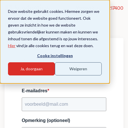
Vragen?
020-5217400
Deze website gebruikt cookies. Hiermee zorgen we
ervoor dat de website goed functioneert. Ook
geven ze inzicht in hoe we de website
Module - Effectief leiderschap I
gebruiksvriendelijker kunnen maken en kunnen we
Houd me op de hoogte
inhoud tonen die afgestemd is op jouw interesses.
Hier
vind je alle cookies terug en wat deze doen.
Cooke instellingen
Voornaam
*
Ja, doorgaan
Weigeren
E-mailadres
*
Opmerking (optioneel)