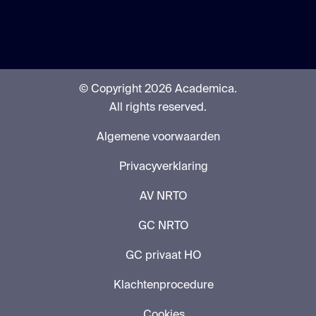
© Copyright 2026 Academica.
All rights reserved.
Algemene voorwaarden
Privacyverklaring
AV NRTO
GC NRTO
GC privaat HO
Klachtenprocedure
Cookies