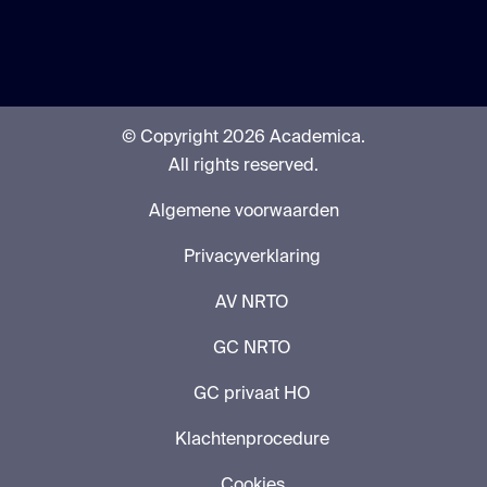
© Copyright 2026 Academica.
All rights reserved.
Algemene voorwaarden
Privacyverklaring
AV NRTO
GC NRTO
GC privaat HO
Klachtenprocedure
Cookies