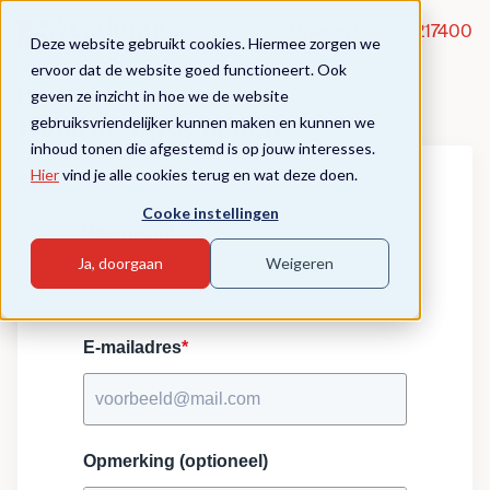
Vragen?
020-5217400
Deze website gebruikt cookies. Hiermee zorgen we
ervoor dat de website goed functioneert. Ook
geven ze inzicht in hoe we de website
Het KC-platform
gebruiksvriendelijker kunnen maken en kunnen we
Houd me op de hoogte
inhoud tonen die afgestemd is op jouw interesses.
Hier
vind je alle cookies terug en wat deze doen.
Cooke instellingen
Voornaam
*
Ja, doorgaan
Weigeren
E-mailadres
*
Opmerking (optioneel)