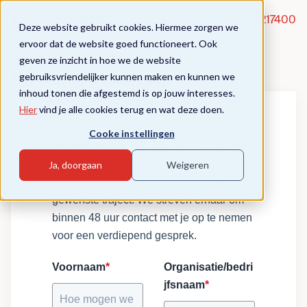
Vragen?
020-5217400
Deze website gebruikt cookies. Hiermee zorgen we
ervoor dat de website goed functioneert. Ook
geven ze inzicht in hoe we de website
Thuis in Meertaligheid
gebruiksvriendelijker kunnen maken en kunnen we
Incompany aanvraag
inhoud tonen die afgestemd is op jouw interesses.
Hier
vind je alle cookies terug en wat deze doen.
Cooke instellingen
We denken graag met je mee voor een
traject op maat voor jouw organisatie.
Ja, doorgaan
Weigeren
Geef een korte beschrijving van het
gewenste traject. We streven ernaar om
binnen 48 uur contact met je op te nemen
voor een verdiepend gesprek.
Voornaam
*
Organisatie/bedri
jfsnaam
*