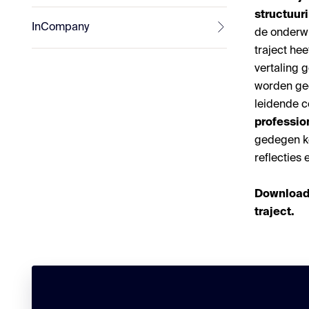
structuur
InCompany
de onderwi
traject he
vertaling 
worden gee
leidende co
professio
gedegen ke
reflecties
Download 
traject.