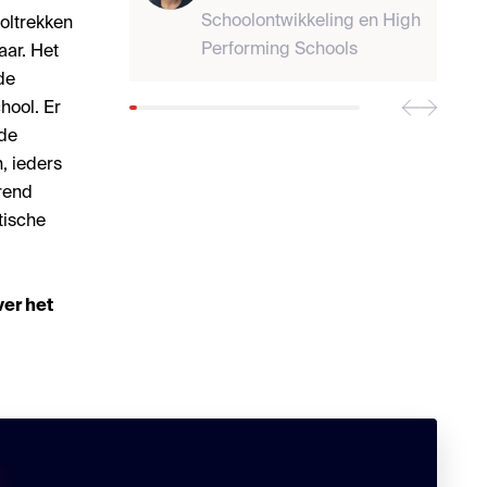
Schoolontwikkeling en High
voltrekken
Performing Schools
aar. Het
de
hool. Er
 de
, ieders
rend
tische
er het