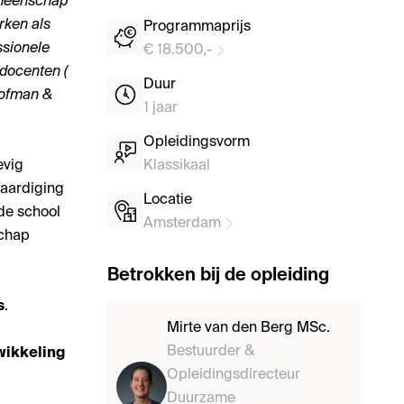
emeenschap
rken als
Programmaprijs
ssionele
€ 18.500,-
 docenten (
Duur
Hofman &
1 jaar
Opleidingsvorm
evig
Klassikaal
vaardiging
Locatie
 de school
Amsterdam
schap
Betrokken bij de opleiding
s
.
Mirte van den Berg MSc.
Bestuurder &
wikkeling
Opleidingsdirecteur
Duurzame