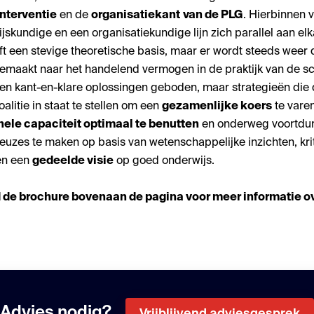
interventie
en de
organisatiekant
van de PLG
. Hierbinnen 
jskundige en een organisatiekundige lijn zich parallel aan elk
eft een stevige theoretische basis, maar er wordt steeds weer 
gemaakt naar het handelend vermogen in de praktijk van de sc
n kant-en-klare oplossingen geboden, maar strategieën die
alitie in staat te stellen om een
gezamenlijke koers
te varen
nele capaciteit optimaal te benutten
en onderweg voortdu
uzes te maken op basis van wetenschappelijke inzichten, kri
 en een
gedeelde visie
op goed onderwijs.
de brochure bovenaan de pagina voor meer informatie ov
Advies nodig?