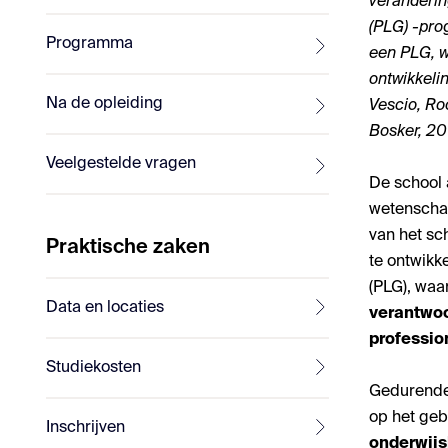
veranderin
(PLG) -pro
Programma
een PLG, w
ontwikkeli
Na de opleiding
Vescio, Ro
Bosker, 201
Veelgestelde vragen
De school 
wetenschap
van het sch
Praktische zaken
te ontwikk
(PLG), waa
Data en locaties
verantwoo
profession
Studiekosten
Gedurende 
op het ge
Inschrijven
onderwij