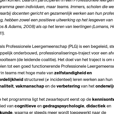
gen komen. Daarom participeren in een Professionele leerg
gramma geen individuen, maar teams. Immers, scholen die we
aarbij docenten gericht en gezamenlijk werken aan hun profe
ng, hebben zowel een positieve uitwerking op het lesgeven van
os & Adams, 2008) als op het leren van leerlingen (Lomans, 
1).
als Professionele Leergemeenschap (PLG) is een begeleid, st
pelijk onderbouwd, professionaliserings-traject voor een af
oolteam (de leidende coalitie). Het doel van het traject is om
elen tot een goed functionerende Professionele Leergemeen
rin teams met hoge mate van
zelfstandigheid en
rdelijkheid
structureel (≠ incidenteel) leren werken aan hun
aliteit
,
vakmanschap
en de
verbetering
van het
onderwij
het programma ligt het zwaartepunt eerst op de
kennisont
bied van
cognitieve
en
gedragspsychologie
,
didactiek
en
skunde
, waarna er steeds meer wordt toegewerkt naar de