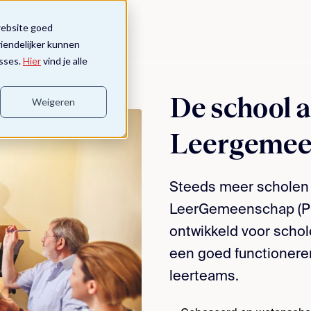
website goed
riendelijker kunnen
sses.
Hier
vind je alle
De school a
Weigeren
Leergemee
Steeds meer scholen 
LeerGemeenschap (PLG)
ontwikkeld voor schole
een goed functioner
leerteams.