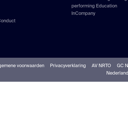
performing Education
InCompany
Conduct
gemene voorwaarden
Privacyverklaring
AV NRTO
GC 
Nederlan