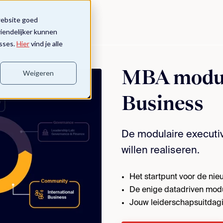
website goed
riendelijker kunnen
sses.
Hier
vind je alle
MBA module
Weigeren
Business
De modulaire executi
willen realiseren.
Het startpunt voor de nie
De enige datadriven mod
Jouw leiderschapsuitdag