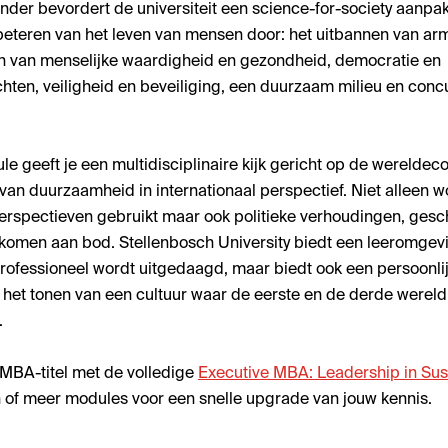
zonder bevordert de universiteit een science-for-society aanpa
beteren van het leven van mensen door: het uitbannen van ar
 van menselijke waardigheid en gezondheid, democratie en
ten, veiligheid en beveiliging, een duurzaam milieu en con
e geeft je een multidisciplinaire kijk gericht op de werelde
van duurzaamheid in internationaal perspectief. Niet alleen 
perspectieven gebruikt maar ook politieke verhoudingen, gesc
 komen aan bod. Stellenbosch University biedt een leeromgev
rofessioneel wordt uitgedaagd, maar biedt ook een persoonli
n het tonen van een cultuur waar de eerste en de derde wereld
.
 MBA-titel met de volledige
Executive MBA: Leadership in Sust
n of meer modules voor een snelle upgrade van jouw kennis.