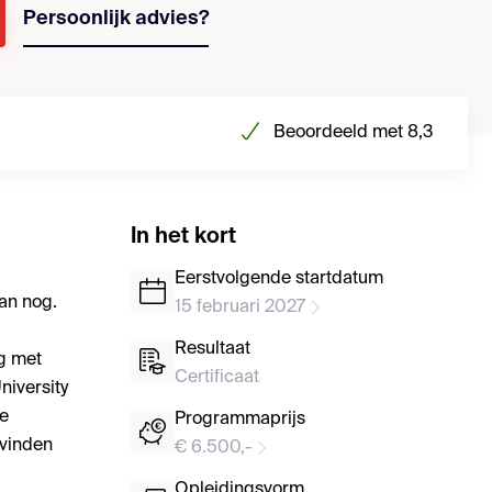
Persoonlijk advies?
Beoordeeld met 8,3
In het kort
Eerstvolgende startdatum
kan nog.
15 februari 2027
Resultaat
g met
Certificaat
niversity
he
Programmaprijs
 vinden
€ 6.500,-
Opleidingsvorm