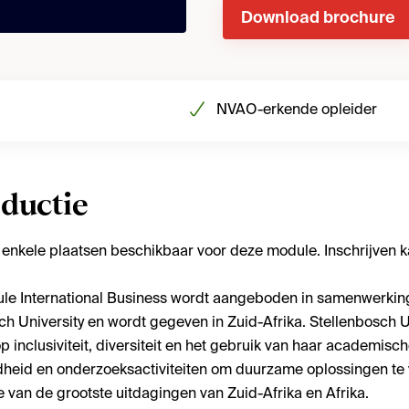
Download brochure
NVAO-erkende opleider
oductie
g enkele plaatsen beschikbaar voor deze module. Inschrijven 
le International Business wordt aangeboden in samenwerkin
ch University en wordt gegeven in Zuid-Afrika. Stellenbosch U
op inclusiviteit, diversiteit en het gebruik van haar academisc
heid en onderzoeksactiviteiten om duurzame oplossingen te
e van de grootste uitdagingen van Zuid-Afrika en Afrika.