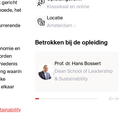
k gericht
Klassikaal en online
moede, het
Locatie
currerende
Amsterdam
Betrokken bij de opleiding
conomie en
worden
Prof. dr. Hans Bossert
hiedenis
Dean School of Leadership
ing waarin
& Sustainability
jke
 elkaar
ainability