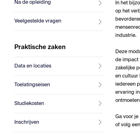
Na de opleiding
In het bij
op het ver
bevorderen
Veelgestelde vragen
mensenrech
industrie.
Praktische zaken
Deze modul
de impact 
Data en locaties
zakelijke 
en cultuur
iedereen p
Toelatingseisen
ervaring i
ontmoeten
Studiekosten
Ga voor je
Inschrijven
of volg ee