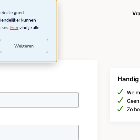
website goed
Vr
riendelijker kunnen
sses.
Hier
vind je alle
Weigeren
Handig
We ma
Geen 
Zo ho