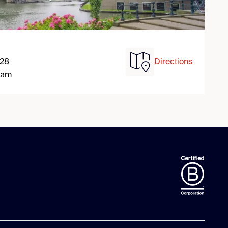
 28
Directions
dam