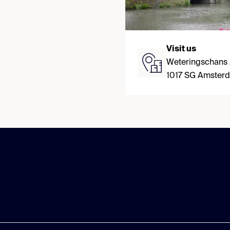
Visit us
Weteringschans
1017 SG Amster