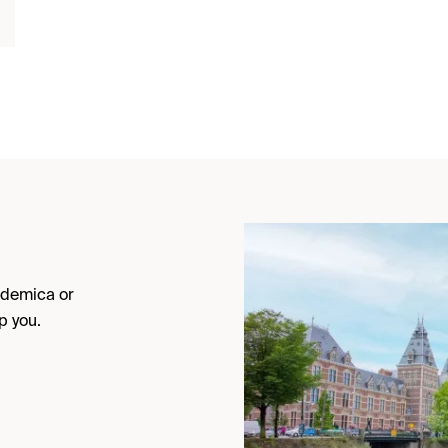
cademica or
p you.