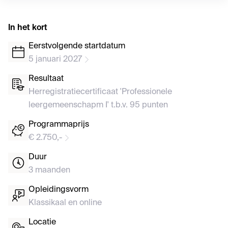
In het kort
Eerstvolgende startdatum
5 januari 2027
Resultaat
Herregistratiecertificaat 'Professionele
leergemeenschapm I' t.b.v. 95 punten
Programmaprijs
€ 2.750,-
Duur
3 maanden
Opleidingsvorm
Klassikaal en online
Locatie