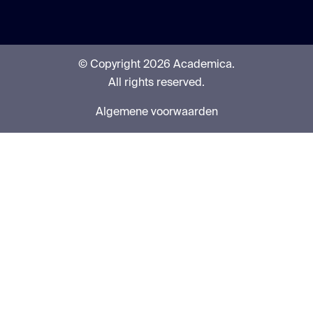
© Copyright 2026 Academica.
All rights reserved.
Algemene voorwaarden
Privacyverklaring
AV NRTO
GC NRTO
GC privaat HO
Klachtenprocedure
Cookies
English