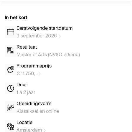
In het kort
Eerstvolgende startdatum
9 september 2026
Resultaat
Master of Arts (NVAO erkend)
Programmaprijs
€ 11.750,-
Duur
1 á 2 jaar
Opleidingsvorm
Klassikaal en online
Locatie
Amsterdam