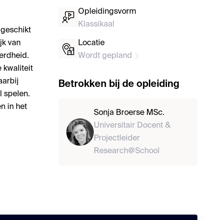
Opleidingsvorm
Klassikaal
 geschikt
jk van
Locatie
erdheid.
Wordt gepland
 kwaliteit
aarbij
Betrokken bij de opleiding
l spelen.
n in het
Sonja Broerse MSc.
Universitair Docent &
Projectleider
Research@School