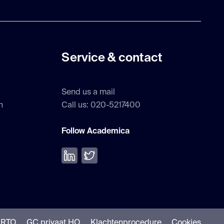
Service & contact
Send us a mail
h
Call us: 020-5217400
Follow Academica
Volg ons op LinkedIn
Volg ons op Twitter
NRTO
GC privaat HO
Klachtenprocedure
Cookies