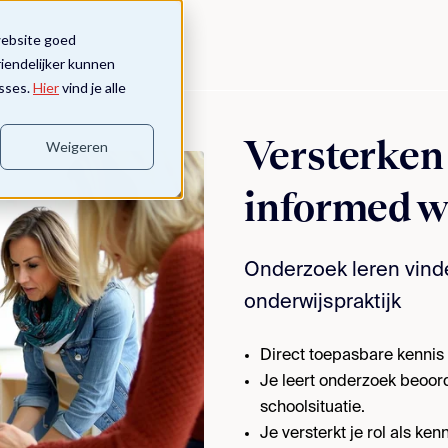
website goed
riendelijker kunnen
sses.
Hier
vind je alle
Versterken
Weigeren
informed 
Onderzoek leren vinde
onderwijspraktijk
Direct toepasbare kennis
Je leert onderzoek beoord
schoolsituatie.
Je versterkt je rol als ke