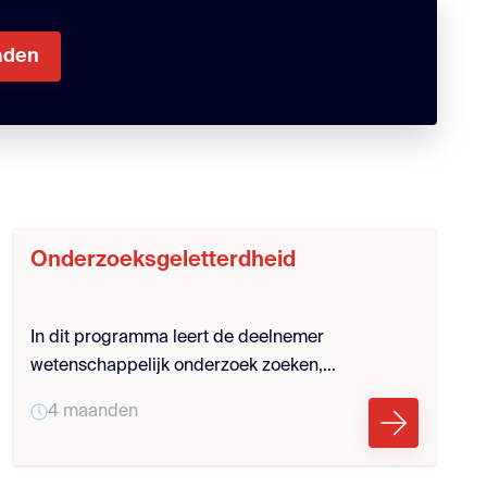
aden
Onderzoeksgeletterdheid
In dit programma leert de deelnemer
wetenschappelijk onderzoek zoeken,
beoordelen, interpreteren en gebruiken. Aan de
4 maanden
hand van een zelfgekozen onderwerp leert de
deelnemer om relevante literatuur te verzamelen
en te reflecteren op hoe deze kennis hun praktijk