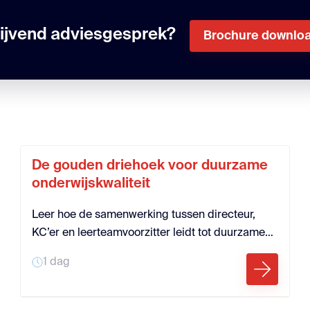
blijvend adviesgesprek?
Brochure downlo
De gouden driehoek voor duurzame
onderwijskwaliteit
Leer hoe de samenwerking tussen directeur,
KC’er en leerteamvoorzitter leidt tot duurzame
onderwijsverbetering. Werk aan korte lijnen,
1 dag
gedeelde verantwoordelijkheid en leiderschap.
Deze dag biedt inzichten én praktische
handvatten.