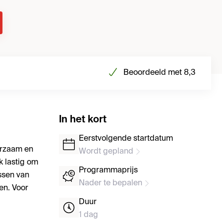
Beoordeeld met 8,3
In het kort
Eerstvolgende startdatum
uurzaam en
Wordt gepland
k lastig om
Programmaprijs
ssen van
Nader te bepalen
en. Voor
Duur
1 dag