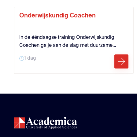
als onafhankelijk adviseur binnen de school.
Onderwijskundig Coachen
In de ééndaagse training Onderwijskundig
Coachen ga je aan de slag met duurzame
professionalisering door middel van
1 dag
onderwijskundig coachen. Bij deze
professionaliseringsvorm komen
onderwijskundig coaches (bv.
kwaliteitscoördinatoren, ib’ers, collega-leraren)
regelmatig bij collega’s in de klas, geven
doelgerichte feedback en oefenen samen om de
feedback in te slijpen