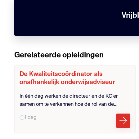
Vrij
Gerelateerde opleidingen
De Kwaliteitscoördinator als
onafhankelijk onderwijsadviseur
In één dag werken de directeur en de KC’er
samen om te verkennen hoe de rol van de
Kwaliteitscoördinator het beste benut en
1 dag
geïmplementeerd kan worden. Deze aanpak is
gericht op het versterken van de
onafhankelijkheid en effectiviteit van de KC'ers