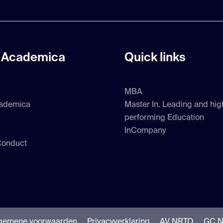
 Academica
Quick links
MBA
ademica
Master In. Leading and hig
performing Education
InCompany
Conduct
gemene voorwaarden
Privacyverklaring
AV NRTO
GC 