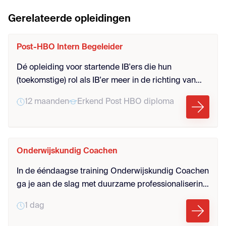
Gerelateerde opleidingen
Post-HBO Intern Begeleider
Dé opleiding voor startende IB'ers die hun
(toekomstige) rol als IB'er meer in de richting van
KC'er willen vervullen.
12 maanden
Erkend Post HBO diploma
Onderwijskundig Coachen
In de ééndaagse training Onderwijskundig Coachen
ga je aan de slag met duurzame professionalisering
door middel van onderwijskundig coachen. Bij deze
1 dag
professionaliseringsvorm komen onderwijskundig
coaches (bv. kwaliteitscoördinatoren, ib’ers, collega-