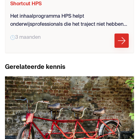
Shortcut HPS
Het inhaalprogramma HPS helpt
onderwijsprofessionals die het traject niet hebben
gevolgd om snel en effectief bij te schakelen. Je
3 maanden
leert de basis van HPS, volgt bijeenkomsten en
zelfstudie, en bouwt aan impact in jouw school. Zo
land je beter in de cultuur van de school en kun je
beter bijdragen hun ambities.
Gerelateerde kennis