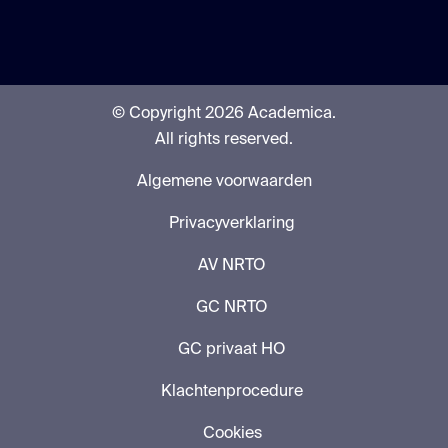
© Copyright 2026 Academica.
All rights reserved.
Algemene voorwaarden
Privacyverklaring
AV NRTO
GC NRTO
GC privaat HO
Klachtenprocedure
Cookies