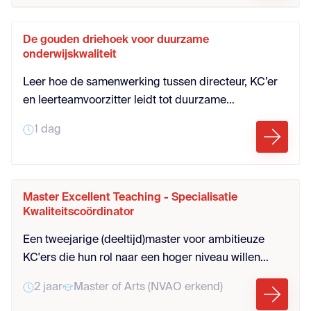
leraren) regelmatig bij collega’s in de klas, geven
doelgerichte feedback en oefenen samen om de
De gouden driehoek voor duurzame
feedback in te slijpen
onderwijskwaliteit
Leer hoe de samenwerking tussen directeur, KC’er
en leerteamvoorzitter leidt tot duurzame
onderwijsverbetering. Werk aan korte lijnen,
1 dag
gedeelde verantwoordelijkheid en leiderschap.
Deze dag biedt inzichten én praktische handvatten.
Master Excellent Teaching - Specialisatie
Kwaliteitscoördinator
Een tweejarige (deeltijd)master voor ambitieuze
KC'ers die hun rol naar een hoger niveau willen
tillen. Dit programma biedt verdieping en versterkt
2 jaar
Master of Arts (NVAO erkend)
hun leiderschap en onderwijsimpact. Ideaal voor