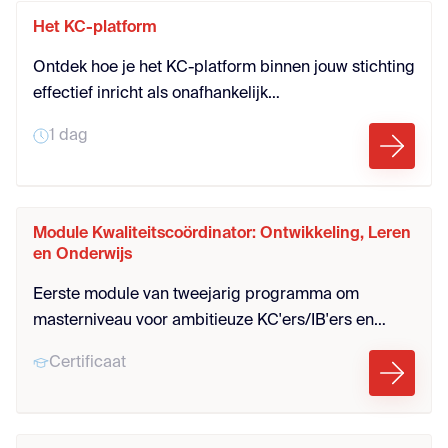
Het KC-platform
Ontdek hoe je het KC-platform binnen jouw stichting
effectief inricht als onafhankelijk
onderwijsadviesorgaan. Leer hoe KC’ers
1 dag
samenwerken, leren en adviseren op
stichtingsniveau. Versterk de rol van de KC’er in
governance en kwaliteitszorg.
Module Kwaliteitscoördinator: Ontwikkeling, Leren
en Onderwijs
Eerste module van tweejarig programma om
masterniveau voor ambitieuze KC'ers/IB'ers en
leraren die evidence-informed en onderzoeksmatig
Certificaat
willen werken.