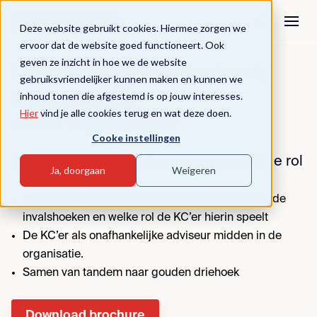
Deze website gebruikt cookies. Hiermee zorgen we
ervoor dat de website goed functioneert. Ook
geven ze inzicht in hoe we de website
De Kwaliteitscoördinator als
gebruiksvriendelijker kunnen maken en kunnen we
onafhankelijk
inhoud tonen die afgestemd is op jouw interesses.
Hier
vind je alle cookies terug en wat deze doen.
onderwijsadviseur
Cooke instellingen
Samen effectief invulling geven aan deze rol
Ja, doorgaan
Weigeren
De onderwijskwaliteit bekeken vanuit verschillende
invalshoeken en welke rol de KC’er hierin speelt
De KC’er als onafhankelijke adviseur midden in de
organisatie.
Samen van tandem naar gouden driehoek
Download brochure