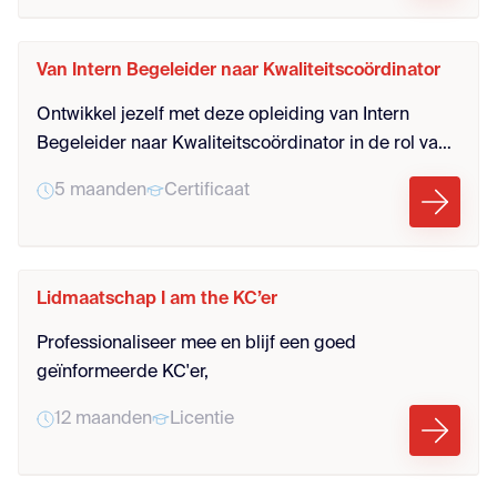
KC'ers die verder willen groeien in hun rol als
Professional Developer (PD'er)..
Van Intern Begeleider naar Kwaliteitscoördinator
Ontwikkel jezelf met deze opleiding van Intern
Begeleider naar Kwaliteitscoördinator in de rol van
trendanalist, zorgregisseur en leercoördinator
5 maanden
Certificaat
Lidmaatschap I am the KC’er
Professionaliseer mee en blijf een goed
geïnformeerde KC'er,
12 maanden
Licentie