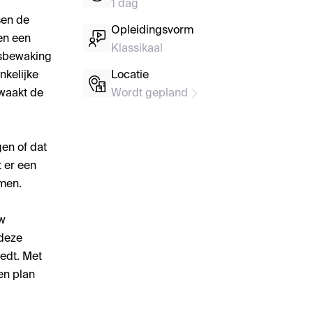
1 dag
sen de
Opleidingsvorm
en een
Klassikaal
itsbewaking
nkelijke
Locatie
ewaakt de
Wordt gepland
gen of dat
 er een
omen.
uw
 deze
edt. Met
en plan