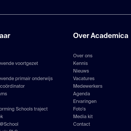
aar
Over Academica
Over ons
evende voortgezet
Kennis
s
Nieuws
vende primair onderwijs
Vacatures
scoördinator
Medewerkers
ams
Agenda
Ervaringen
orming Schools traject
Foto's
ek
Media kit
h@School
Contact