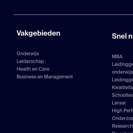
Vakgebieden
Snel n
Onderwijs
MBA
Leiderschap
Leidingg
Health en Care
onderwij
Business en Management
Leidingge
Kwaliteit
Schoolte
Leraar
High Perf
Onderzo
Researc