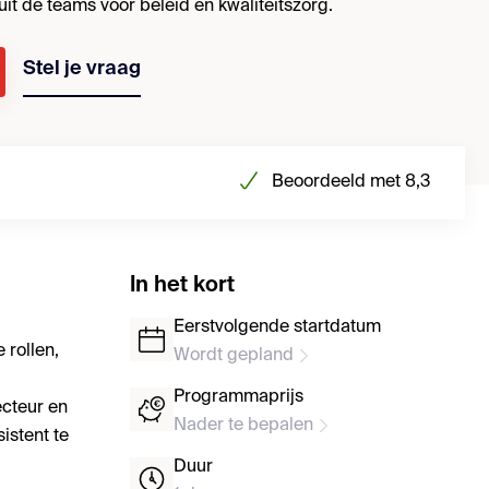
uit de teams voor beleid en kwaliteitszorg.
Stel je vraag
Beoordeeld met 8,3
In het kort
Eerstvolgende startdatum
 rollen,
Wordt gepland
Programmaprijs
ecteur en
Nader te bepalen
istent te
Duur