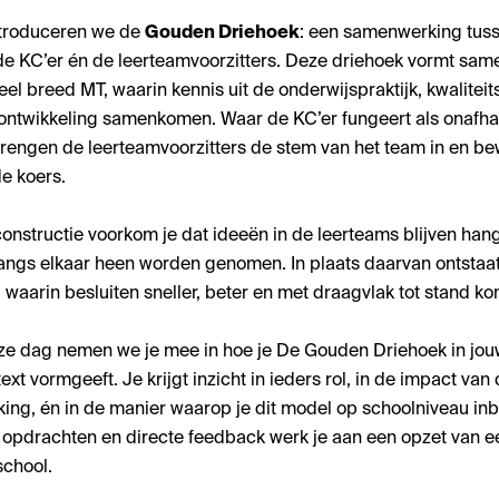
troduceren we de
Gouden Driehoek
: een samenwerking tus
 de KC’er én de leerteamvoorzitters. Deze driehoek vormt sam
eel breed MT, waarin kennis uit de onderwijspraktijk, kwalite
ontwikkeling samenkomen. Waar de KC’er fungeert als onafha
brengen de leerteamvoorzitters de stem van het team in en b
de koers.
onstructie voorkom je dat ideeën in de leerteams blijven han
langs elkaar heen worden genomen. In plaats daarvan ontstaat
waarin besluiten sneller, beter en met draagvlak tot stand k
ze dag nemen we je mee in hoe je De Gouden Driehoek in jo
xt vormgeeft. Je krijgt inzicht in ieders rol, in de impact van
ng, én in de manier waarop je dit model op schoolniveau inb
 opdrachten en directe feedback werk je aan een opzet van e
school.