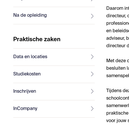
Daarom in
Na de opleiding
directeur,
profession
en beleids
adviseur, 
Praktische zaken
directeur 
Data en locaties
Met deze c
besluiten 
Studiekosten
samenspel 
Tijdens de
Inschrijven
schoolconte
samenwerki
InCompany
praktische
voor jouw 