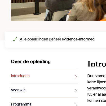
Alle opleidingen geheel evidence-informed
Over de opleiding
Intr
Introductie
Duurzame o
korte lijn
verantwoor
Voor wie
KC’er al a
kunnen stur
Programma