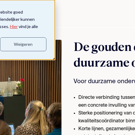
website goed
riendelijker kunnen
sses.
Hier
vind je alle
De gouden 
Weigeren
duurzame o
Voor duurzame onderw
Directe verbinding tussen
een concrete invulling va
Sterke positionering van d
kwaliteitscoördinator bin
Korte lijnen, gezamenlijk