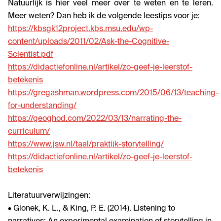
Natuurlijk is hier veel meer over te weten en te leren.
Meer weten? Dan heb ik de volgende leestips voor je:
https://kbsgk12project.kbs.msu.edu/wp-
content/uploads/2011/02/Ask-the-Cognitive-
Scientist.pdf
https://didactiefonline.nl/artikel/zo-geef-je-leerstof-
betekenis
https://gregashman.wordpress.com/2015/06/13/teaching-
for-understanding/
https://geoghod.com/2022/03/13/narrating-the-
curriculum/
https://www.jsw.nl/taal/praktijk-storytelling/
https://didactiefonline.nl/artikel/zo-geef-je-leerstof-
betekenis
Literatuurverwijzingen:
• Glonek, K. L., & King, P. E. (2014). Listening to