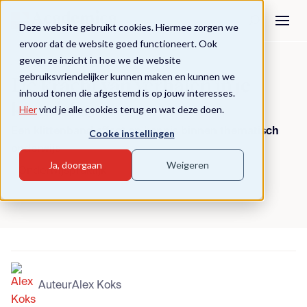
Deze website gebruikt cookies. Hiermee zorgen we
ervoor dat de website goed functioneert. Ook
geven ze inzicht in hoe we de website
Terug naar overzicht
gebruiksvriendelijker kunnen maken en kunnen we
De kracht van verhalen in je
inhoud tonen die afgestemd is op jouw interesses.
kennisles
Hier
vind je alle cookies terug en wat deze doen.
Een klittenband effect op kennis binnen thematisch
Cooke instellingen
onderwijs
Ja, doorgaan
Weigeren
Onderwijspraktijk
Auteur
Alex Koks