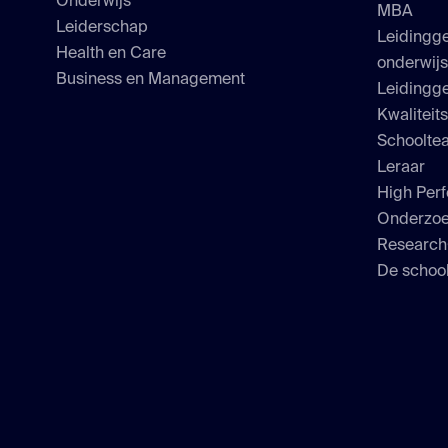
Onderwijs
MBA
Leiderschap
Leidingg
Health en Care
onderwij
Business en Management
Leidingge
Kwaliteit
Schoolte
Leraar
High Perf
Onderzo
Researc
De school