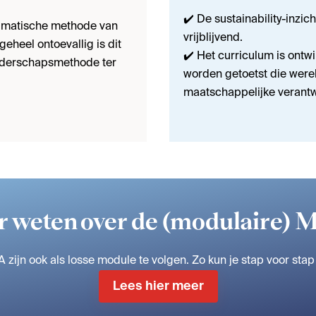
✔️ De sustainability-inzic
gmatische methode van
vrijblijvend.
eheel ontoevallig is dit
✔️ Het curriculum is ontw
eiderschapsmethode ter
worden getoetst die were
maatschappelijke verantw
 weten over de (modulaire)
zijn ook als losse module te volgen. Zo kun je stap voor stap
Lees hier meer