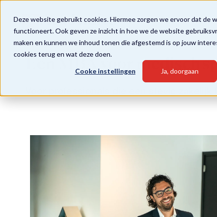
Deze website gebruikt cookies. Hiermee zorgen we ervoor dat de 
functioneert. Ook geven ze inzicht in hoe we de website gebruiksv
maken en kunnen we inhoud tonen die afgestemd is op jouw intere
cookies terug en wat deze doen.
Een MBA voor medisch sp
Cooke instellingen
Ja, doorgaan
Voor professionals die een stevig zakelij