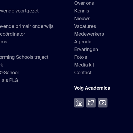
Over ons
evende voortgezet
Kennis
s
Nieuws
vende primair onderwijs
Vacatures
scoördinator
Medewerkers
ams
Agenda
Ervaringen
orming Schools traject
Foto's
ek
Media kit
h@School
Contact
 als PLG
Volg Academica
Volg ons op LinkedIn
Volg ons op Twitter
Bekijk onze Yo