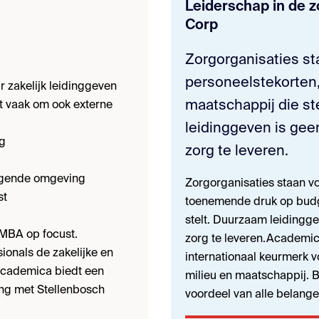
Leiderschap in de 
Corp
Zorgorganisaties st
personeelstekorten
r zakelijk leidinggeven
maatschappij die st
t vaak om ook externe
leidinggeven is gee
rg
zorg te leveren.
agende omgeving
Zorgorganisaties staan vo
st
toenemende druk op budg
stelt. Duurzaam leidingg
 MBA op focust.
zorg te leveren.Academic
ionals de zakelijke en
internationaal keurmerk 
Academica biedt een
milieu en maatschappij. B-
g met Stellenbosch
voordeel van alle belang