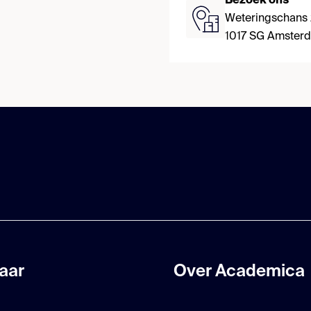
Bezoek ons
Weteringschans
1017 SG Amster
aar
Over Academica