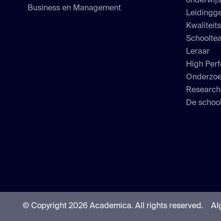
onderwij
Business en Management
Leidingge
Kwaliteit
Schoolte
Leraar
High Perf
Onderzo
Researc
De school
© Copyright 2026 Academica.
All rights reserved.
Al