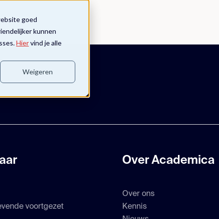
website goed
riendelijker kunnen
sses.
Hier
vind je alle
Weigeren
aar
Over Academica
Over ons
evende voortgezet
Kennis