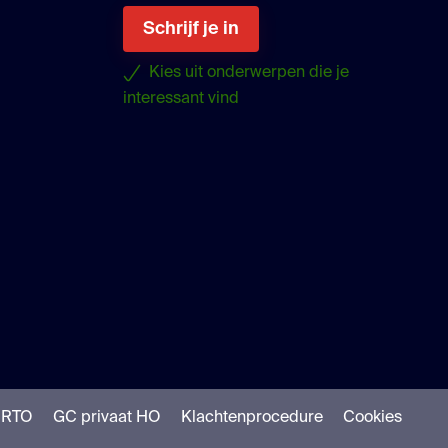
Schrijf je in
Kies uit onderwerpen die je
interessant vind
uTube
NRTO
GC privaat HO
Klachtenprocedure
Cookies