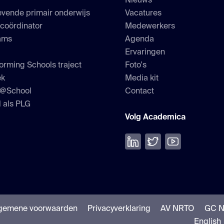
s
Nieuws
vende primair onderwijs
Vacatures
scoördinator
Medewerkers
ams
Agenda
Ervaringen
orming Schools traject
Foto's
ek
Media kit
h@School
Contact
 als PLG
Volg Academica
Volg ons op LinkedIn
Volg ons op Twitter
Bekijk onze Yo
gemene voorwaarden
Privacyverklaring
AV NRTO
GC 
English