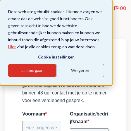
Vragen?
020-5217400
Deze website gebruikt cookies. Hiermee zorgen we
ervoor dat de website goed functioneert. Ook
geven ze inzicht in hoe we de website
Docentleergang Burgerschap PO-VO
gebruiksvriendelijker kunnen maken en kunnen we
Incompany aanvraag
inhoud tonen die afgestemd is op jouw interesses.
Hier
vind je alle cookies terug en wat deze doen.
Cooke instellingen
We denken graag met je mee voor een
traject op maat voor jouw organisatie.
Ja, doorgaan
Weigeren
Geef een korte beschrijving van het
gewenste traject. We streven ernaar om
binnen 48 uur contact met je op te nemen
voor een verdiepend gesprek.
Voornaam
*
Organisatie/bedri
jfsnaam
*