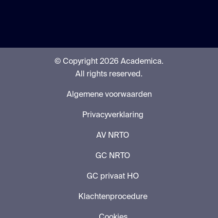
© Copyright 2026 Academica.
All rights reserved.
Algemene voorwaarden
Privacyverklaring
AV NRTO
GC NRTO
GC privaat HO
Klachtenprocedure
Cookies