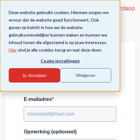
Vragen?
020-5217400
Deze website gebruikt cookies. Hiermee zorgen we
ervoor dat de website goed functioneert. Ook
geven ze inzicht in hoe we de website
How Teaching and Learning Happens
gebruiksvriendelijker kunnen maken en kunnen we
Houd me op de hoogte
inhoud tonen die afgestemd is op jouw interesses.
Hier
vind je alle cookies terug en wat deze doen.
Cooke instellingen
Voornaam
*
Ja, doorgaan
Weigeren
E-mailadres
*
Opmerking (optioneel)