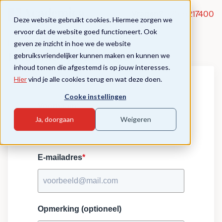
Vragen?
020-5217400
Deze website gebruikt cookies. Hiermee zorgen we
ervoor dat de website goed functioneert. Ook
geven ze inzicht in hoe we de website
Labelen of Handelen
gebruiksvriendelijker kunnen maken en kunnen we
Houd me op de hoogte
inhoud tonen die afgestemd is op jouw interesses.
Hier
vind je alle cookies terug en wat deze doen.
Cooke instellingen
Voornaam
*
Ja, doorgaan
Weigeren
E-mailadres
*
Opmerking (optioneel)