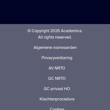
© Copyright 2026 Academica.
All rights reserved.
Algemene voorwaarden
Privacyverklaring
AV NRTO
GC NRTO
GC privaat HO
Klachtenprocedure
Cookies