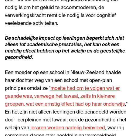
door het feit dat de extra cognitieve inspanning die
nodig is om het geluid te accommoderen, de
verwerkingskracht remt die nodig is voor cognitief
veeleisende activiteiten.
De schadelijke impact op leerlingen beperkt zich niet
alleen tot academische prestaties, het kan ook een
nadelig effect hebben op het welzijn en de geestelijke
gezondheid.
Een moeder op een school in Nieuw-Zeeland haalde
haar dochter weg van een school met open-plan
principes omdat ze "
moeite had om te volgen wat er
gaande was, vanwege het lawaai, zelfs in kleinere
groepen, wat een ernstig effect had op haar onderwijs
."
En het zijn niet alleen leerlingen die benadeeld worden
door leerpleinen met lawaai, ook de gezondheid en het
welzijn van
leraren worden nadelig beïnvloed
, waarbij