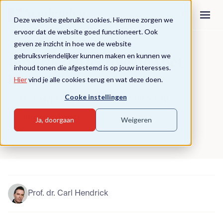
Deze website gebruikt cookies. Hiermee zorgen we
ervoor dat de website goed functioneert. Ook
geven ze inzicht in hoe we de website
Terug naar overzicht
gebruiksvriendelijker kunnen maken en kunnen we
Bevorderen leerpleinen het
inhoud tonen die afgestemd is op jouw interesses.
leren?
Hier
vind je alle cookies terug en wat deze doen.
Cooke instellingen
Onderwijspraktijk
Onderwijswetenschap
Lesgeven
Leren
Ja, doorgaan
Weigeren
Prof. dr. Carl Hendrick