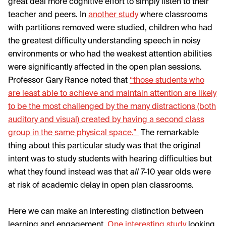
great deal more cognitive effort to simply listen to their
teacher and peers.
In
another study
where classrooms
with partitions removed were studied
, children who had
the greatest difficulty understanding speech in noisy
environments or who had the weakest attention abilities
were significantly affected in the open plan sessions.
Professor Gary Rance noted that
“those students who
are least able to achieve and maintain attention are likely
to be the most challenged by the many distractions (both
auditory and visual) created by having a second class
group in the same physical space.”
The remarkable
thing about this particular study was that the original
intent was to study students with hearing difficulties but
what they found instead was that
all
7-10 year olds were
at risk of academic delay in open plan classrooms.
Here we can make an interesting distinction between
learning and engagement.
One interesting study
looking