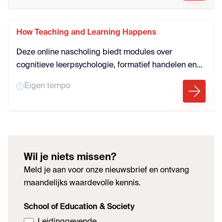
How Teaching and Learning Happens
Deze online nascholing biedt modules over
cognitieve leerpsychologie, formatief handelen en
effectieve didactiek. Je leert bewezen strategieën
Eigen tempo
zoals retrieval practice, spaced learning en
curriculumontwerp direct toepassen in de klas. Zo
versterk je jouw onderwijspraktijk en bouw je als
leraar of schoolleider aan duurzaam, evidence-
informed onderwijs.
Wil je niets missen?
Meld je aan voor onze nieuwsbrief en ontvang
maandelijks waardevolle kennis.
School of Education & Society