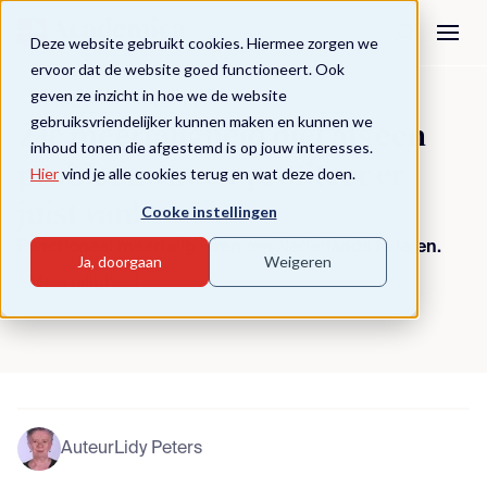
Deze website gebruikt cookies. Hiermee zorgen we
ervoor dat de website goed functioneert. Ook
geven ze inzicht in hoe we de website
Terug naar overzicht
gebruiksvriendelijker kunnen maken en kunnen we
Zie meertaligheid niet als een
inhoud tonen die afgestemd is op jouw interesses.
probleem, maar profiteer er
Hier
vind je alle cookies terug en wat deze doen.
juist van!
Cooke instellingen
Functioneel meertalig leren om Nederlands te leren.
Ja, doorgaan
Weigeren
Meertaligheid
Auteur
Lidy Peters