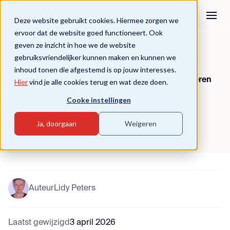
Deze website gebruikt cookies. Hiermee zorgen we
ervoor dat de website goed functioneert. Ook
geven ze inzicht in hoe we de website
Terug naar overzicht
gebruiksvriendelijker kunnen maken en kunnen we
De NT2-leerling bestaat niet
inhoud tonen die afgestemd is op jouw interesses.
Lidy Peters over de achterhaalde term voor kinderen
Hier
vind je alle cookies terug en wat deze doen.
met een andere thuistaal.
Cooke instellingen
Meertaligheid
Ja, doorgaan
Weigeren
Auteur
Lidy Peters
Laatst gewijzigd
3 april 2026