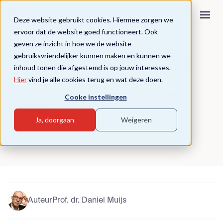
Deze website gebruikt cookies. Hiermee zorgen we
ervoor dat de website goed functioneert. Ook
geven ze inzicht in hoe we de website
Terug naar overzicht
gebruiksvriendelijker kunnen maken en kunnen we
Zeven onderwijsmythes – en
inhoud tonen die afgestemd is op jouw interesses.
waarom het mythes zijn
Hier
vind je alle cookies terug en wat deze doen.
Prof. dr. Daniel Muijs licht zeven mythes in het
Cooke instellingen
onderwijs toe.
Ja, doorgaan
Weigeren
Leraar
Lesgeven
Leren
Auteur
Prof. dr. Daniel Muijs