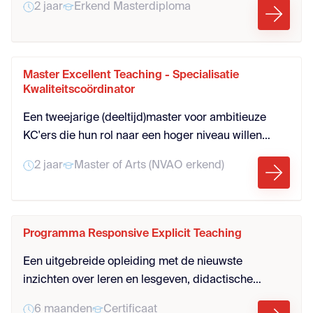
2 jaar
Erkend Masterdiploma
teacher leader in de school.
Master Excellent Teaching - Specialisatie
Kwaliteitscoördinator
Een tweejarige (deeltijd)master voor ambitieuze
KC'ers die hun rol naar een hoger niveau willen
tillen. Dit programma biedt verdieping en versterkt
2 jaar
Master of Arts (NVAO erkend)
hun leiderschap en onderwijsimpact. Ideaal voor
KC'ers die verder willen groeien in hun rol als
Professional Developer (PD'er)..
Programma Responsive Explicit Teaching
Een uitgebreide opleiding met de nieuwste
inzichten over leren en lesgeven, didactische
strategieën en diverse lesontwerp componenten.
6 maanden
Certificaat