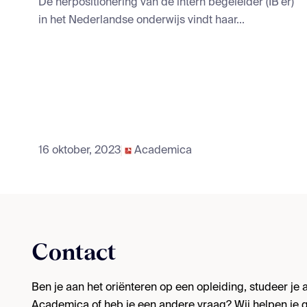
De herpositionering van de intern begeleider (IB’er)
in het Nederlandse onderwijs vindt haar...
16 oktober, 2023
Academica
Contact
Ben je aan het oriënteren op een opleiding, studeer je al
Academica of heb je een andere vraag? Wij helpen je g