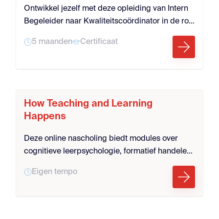
Ontwikkel jezelf met deze opleiding van Intern
Begeleider naar Kwaliteitscoördinator in de rol
van trendanalist, zorgregisseur en
5 maanden
Certificaat
leercoördinator
How Teaching and Learning
Happens
Deze online nascholing biedt modules over
cognitieve leerpsychologie, formatief handelen
en effectieve didactiek. Je leert bewezen
Eigen tempo
strategieën zoals retrieval practice, spaced
learning en curriculumontwerp direct
toepassen in de klas. Zo versterk je jouw
onderwijspraktijk en bouw je als leraar of