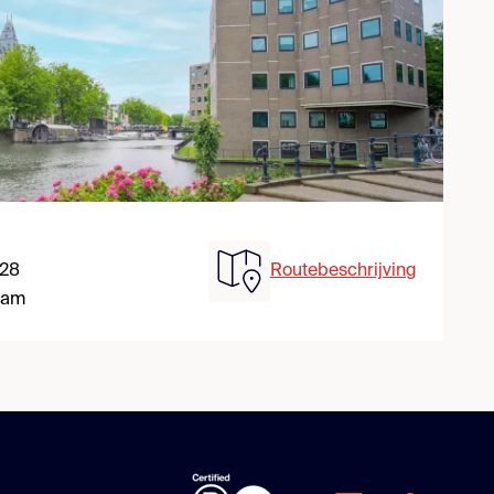
 28
Routebeschrijving
dam