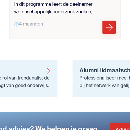
In dit programma leert de deelnemer
wetenschappelijk onderzoek zoeken,
beoordelen, interpreteren en gebruiken. Aan de
4 maanden
hand van een zelfgekozen onderwerp leert de
deelnemer om relevante literatuur te
verzamelen en te reflecteren op hoe deze
kennis hun praktijk kan versterken. Het
programma wordt afgesloten met een
literatuurstudie presentatie waarin bevindingen
Alumni lidmaatsch
worden gedeeld en besproken.
 rol van trendanalist de
Professionaliseer mee, 
aagt van goed onderwijs.
bij het netwerk van gel
end advies? We helpen je graag.