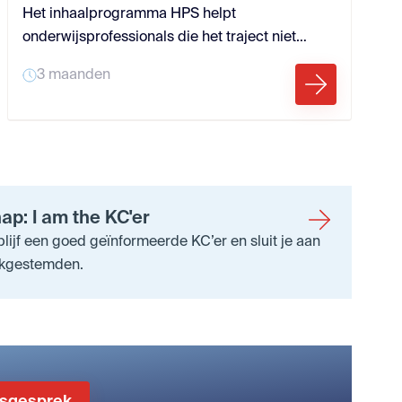
Het inhaalprogramma HPS helpt
onderwijsprofessionals die het traject niet
hebben gevolgd om snel en effectief bij te
3 maanden
schakelen. Je leert de basis van HPS, volgt
bijeenkomsten en zelfstudie, en bouwt aan
impact in jouw school. Zo land je beter in de
cultuur van de school en kun je beter bijdragen
hun ambities.
ap: I am the KC'er
blijf een goed geïnformeerde KC’er en sluit je aan
ijkgestemden.