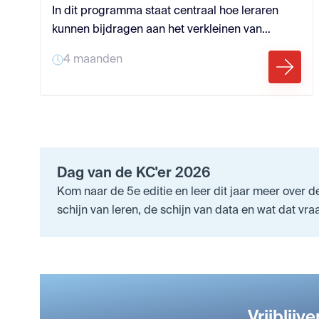
In dit programma staat centraal hoe leraren
kunnen bijdragen aan het verkleinen van
kansenverschillen in de klas. Hierbij is
4 maanden
onderwijs vanuit hoge verwachtingen het
uitgangspunt waarbij een aantal thema’s
uitgelicht worden.
Dag van de KC'er 2026
Kom naar de 5e editie en leer dit jaar meer over de
schijn van leren, de schijn van data en wat dat vr
Vrijblijv