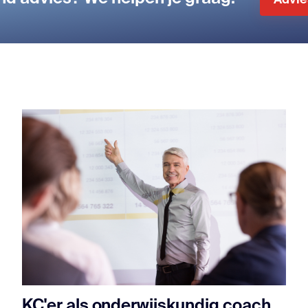
Advie
KC'er als onderwijskundig coach