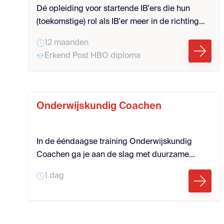
Dé opleiding voor startende IB'ers die hun
(toekomstige) rol als IB'er meer in de richting
van KC'er willen vervullen.
12 maanden
Erkend Post HBO diploma
Onderwijskundig Coachen
In de ééndaagse training Onderwijskundig
Coachen ga je aan de slag met duurzame
professionalisering door middel van
1 dag
onderwijskundig coachen. Bij deze
professionaliseringsvorm komen
onderwijskundig coaches (bv.
kwaliteitscoördinatoren, ib’ers, collega-leraren)