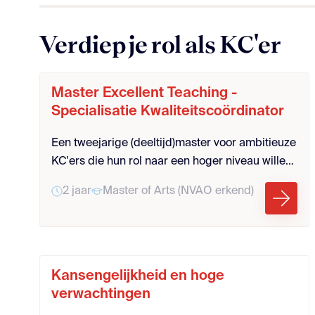
regelmatig bij collega’s in de klas, geven
doelgerichte feedback en oefenen samen om
Verdiep je rol als KC'er
de feedback in te slijpen
Master Excellent Teaching -
Specialisatie Kwaliteitscoördinator
Een tweejarige (deeltijd)master voor ambitieuze
KC'ers die hun rol naar een hoger niveau willen
tillen. Dit programma biedt verdieping en
2 jaar
Master of Arts (NVAO erkend)
versterkt hun leiderschap en onderwijsimpact.
Ideaal voor KC'ers die verder willen groeien in
hun rol als Professional Developer (PD'er)..
Kansengelijkheid en hoge
verwachtingen