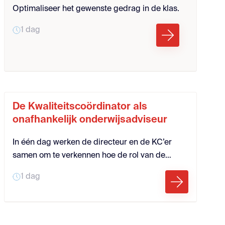
Optimaliseer het gewenste gedrag in de klas.
1 dag
De Kwaliteitscoördinator als
onafhankelijk onderwijsadviseur
In één dag werken de directeur en de KC’er
samen om te verkennen hoe de rol van de
Kwaliteitscoördinator het beste benut en
1 dag
geïmplementeerd kan worden. Deze aanpak is
gericht op het versterken van de
onafhankelijkheid en effectiviteit van de KC'ers
als onafhankelijk adviseur binnen de school.