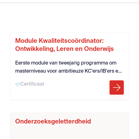
schoolleider aan duurzaam, evidence-informed
onderwijs.
Module Kwaliteitscoördinator:
Ontwikkeling, Leren en Onderwijs
Eerste module van tweejarig programma om
masterniveau voor ambitieuze KC'ers/IB'ers en
leraren die evidence-informed en
Certificaat
onderzoeksmatig willen werken.
Onderzoeksgeletterdheid