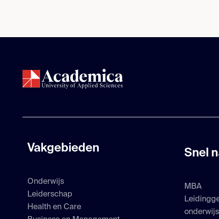
Vakgebieden
Snel n
Onderwijs
MBA
Leiderschap
Leidingg
Health en Care
onderwij