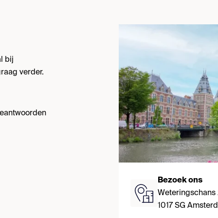
 bij
raag verder.
 beantwoorden
Bezoek ons
Weteringschans
1017 SG Amster