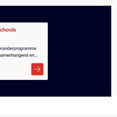
Schools
 veranderprogramma
 samenhangend en
 Waar álle leerlingen
imumdoelen worden