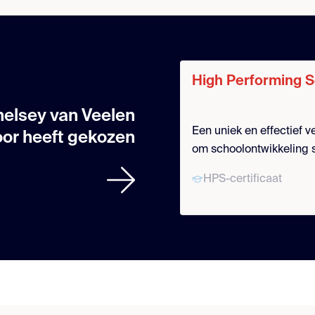
High Performing 
helsey van Veelen
Een uniek en effectief
oor heeft gekozen
om schoolontwikkeling
duurzaam te realiseren.
HPS-certificaat
maximaal leren en min
bereikt.