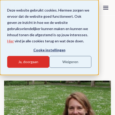
Deze website gebruikt cookies. Hiermee zorgen we
ervoor dat de website goed functioneert. Ook
geven ze inzicht in hoe we de website
MBA Leadership in Sustainability
ervaringen
gebruiksvriendelijker kunnen maken en kunnen we
Ingrid van Vliet vertelt over
inhoud tonen die afgestemd is op jouw interesses.
MBA Leadership in
Hier
vind je alle cookies terug en wat deze doen.
Cooke instellingen
Sustainability
Ja, doorgaan
Weigeren
Resultaat
MBA titel (NVAO erkend)