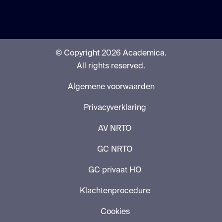
© Copyright 2026 Academica.
All rights reserved.
Algemene voorwaarden
Privacyverklaring
AV NRTO
GC NRTO
GC privaat HO
Klachtenprocedure
Cookies