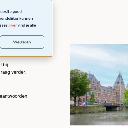
website goed
riendelijker kunnen
sses.
Hier
vind je alle
Weigeren
 bij
raag verder.
 beantwoorden