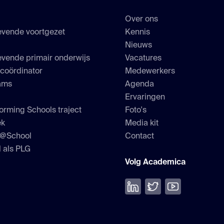
Over ons
evende voortgezet
Kennis
s
Nieuws
vende primair onderwijs
Vacatures
scoördinator
Medewerkers
ams
Agenda
Ervaringen
orming Schools traject
Foto's
ek
Media kit
h@School
Contact
 als PLG
Volg Academica
Volg ons op LinkedIn
Volg ons op Twitter
Bekijk onze Yo