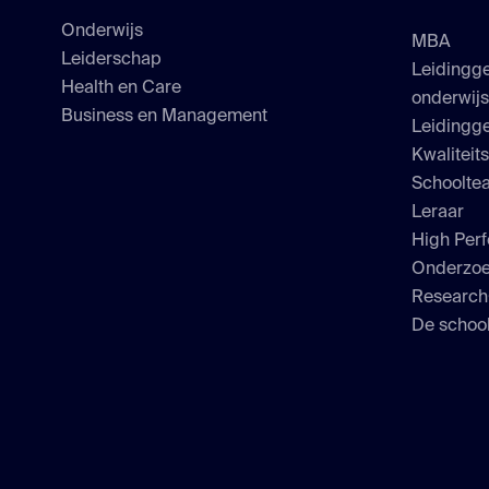
Onderwijs
MBA
Leiderschap
Leidingg
Health en Care
onderwij
Business en Management
Leidingge
Kwaliteit
Schoolte
Leraar
High Perf
Onderzo
Researc
De school