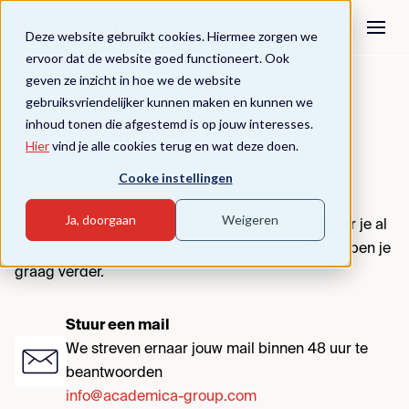
Deze website gebruikt cookies. Hiermee zorgen we
ervoor dat de website goed functioneert. Ook
geven ze inzicht in hoe we de website
Agenda
gebruiksvriendelijker kunnen maken en kunnen we
Ontdek wat er te doen is bij Academica.
inhoud tonen die afgestemd is op jouw interesses.
Hier
vind je alle cookies terug en wat deze doen.
Cooke instellingen
Contact
Ja, doorgaan
Weigeren
Ben je aan het oriënteren op een opleiding, studeer je al
bij Academica of heb je een andere vraag? Wij helpen je
graag verder.
Stuur een mail
We streven ernaar jouw mail binnen 48 uur te
beantwoorden
info@academica-group.com