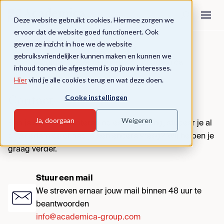
Deze website gebruikt cookies. Hiermee zorgen we
ervoor dat de website goed functioneert. Ook
geven ze inzicht in hoe we de website
Agenda
gebruiksvriendelijker kunnen maken en kunnen we
Ontdek wat er te doen is bij Academica.
inhoud tonen die afgestemd is op jouw interesses.
Hier
vind je alle cookies terug en wat deze doen.
Cooke instellingen
Contact
Ja, doorgaan
Weigeren
Ben je aan het oriënteren op een opleiding, studeer je al
bij Academica of heb je een andere vraag? Wij helpen je
graag verder.
Stuur een mail
We streven ernaar jouw mail binnen 48 uur te
beantwoorden
info@academica-group.com