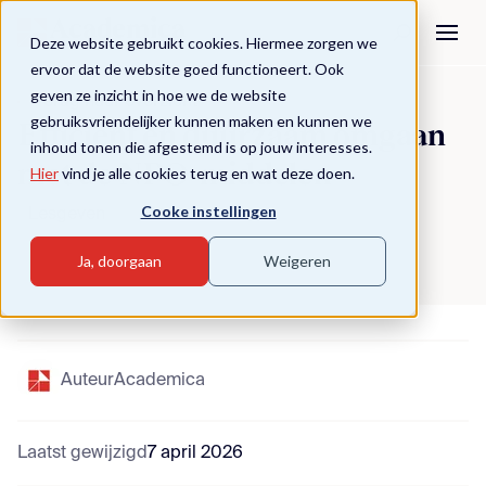
Deze website gebruikt cookies. Hiermee zorgen we
ervoor dat de website goed functioneert. Ook
geven ze inzicht in hoe we de website
Terug naar overzicht
gebruiksvriendelijker kunnen maken en kunnen we
Efficiënt en duurzaam omgaan
inhoud tonen die afgestemd is op jouw interesses.
met de NPO-middelen
Hier
vind je alle cookies terug en wat deze doen.
Cooke instellingen
Lesgeven
Ja, doorgaan
Weigeren
Auteur
Academica
Laatst gewijzigd
7 april 2026