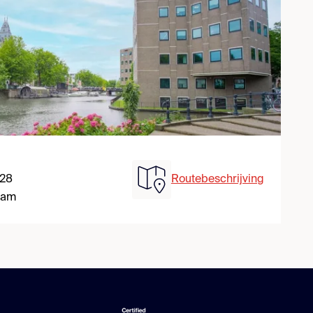
 28
Routebeschrijving
dam