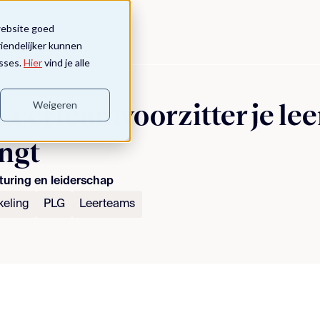
website goed
riendelijker kunnen
sses.
Hier
vind je alle
Weigeren
 Leerteamvoorzitter je le
ngt
sturing en leiderschap
keling
PLG
Leerteams