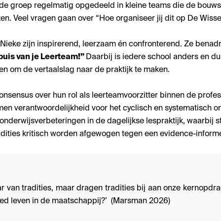
t de groep regelmatig opgedeeld in kleine teams die de bouw
ken. Veel vragen gaan over “Hoe organiseer jij dit op De Wisse
Nieke zijn inspirerend, leerzaam én confronterend. Ze benad
kbuis van je Leerteam!”
Daarbij is iedere school anders en du
en om de vertaalslag naar de praktijk te maken.
nsensus over hun rol als leerteamvoorzitter binnen de profes
en verantwoordelijkheid voor het cyclisch en systematisch o
nderwijsverbeteringen in de dagelijkse lespraktijk, waarbij 
radities kritisch worden afgewogen tegen een evidence-infor
r van tradities, maar dragen tradities bij aan onze kernopdr
oed leven in de maatschappij?’ (Marsman 2026)