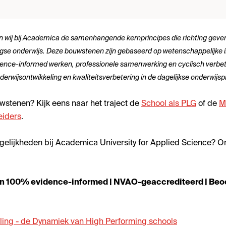
 wij bij Academica de samenhangende kernprincipes die richting gev
se onderwijs. Deze bouwstenen zijn gebaseerd op wetenschappelijke in
ence-informed werken, professionele samenwerking en cyclisch verbet
wijsontwikkeling en kwaliteitsverbetering in de dagelijkse onderwijspr
wstenen? Kijk eens naar het traject de
School als PLG
of de
M
eiders
.
elijkheden bij Academica University for Applied Science? O
en 100% evidence-informed | NVAO-geaccrediteerd | Beo
ing - de Dynamiek van High Performing schools