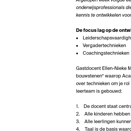
Afgelopen week volgde een
onderwijsprofessionals d
kennis te ontwikkelen voor
De focus lag op de ontw
• Leiderschapsvaardig
• Vergadertechnieken
• Coachingstechnieken
Gastdocent Ellen-Nieke Ma
bouwstenen* waarop Acade
over technieken om je rol
leerteam is gebouwd:
1. De docent staat centr
2. Alle kinderen hebben z
3. Alle leerlingen kunnen
4. Taal is de basis waar