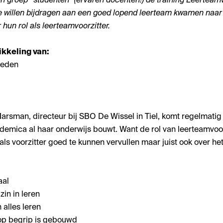
 groep “studenten” (ervaren docenten!) de training Leerteamvo
ie willen bijdragen aan een goed lopend leerteam kwamen n
 hun rol als leerteamvoorzitter.
ikkeling van:
heden
rsman, directeur bij SBO De Wissel in Tiel, komt regelmatig
mica al haar onderwijs bouwt. Want de rol van leerteamvoorzi
 als voorzitter goed te kunnen vervullen maar juist ook over
aal
in in leren
 alles leren
op begrip is gebouwd