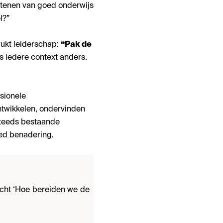
stenen van goed onderwijs
l?”
rukt leiderschap:
“Pak de
s iedere context anders.
sionele
ntwikkelen, ondervinden
steeds bestaande
med benadering.
acht ‘Hoe bereiden we de