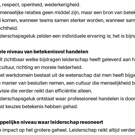
, respect, openheid, wederkerigheid.
 menselijke relaties geen middel zijn, maar een bron van betek
ei komen, wanneer teams samen sterker worden, wanneer s
echtheid.
iderschapsgeluk zelden een individuele ervaring is; het is bijna 
le niveau van betekenisvol handelen
 zichtbaar welke bijdragen leiderschap heeft geleverd aan het
ultuur, richting en morele helderheid.
het werkdomein bestaat uit de wetenschap dat men heeft bijg
e manier van besluiten nemen, een cultuur die menselijkheid
sie die verder reikt dan efficiëntie alleen.
 leiderschapsgeluk ontstaat waar professioneel handelen is d
 dat keuzes betekenis hebben gehad.
pelijke niveau waar leiderschap resoneert
e impact op het grotere geheel. Leiderschap reikt altijd verde