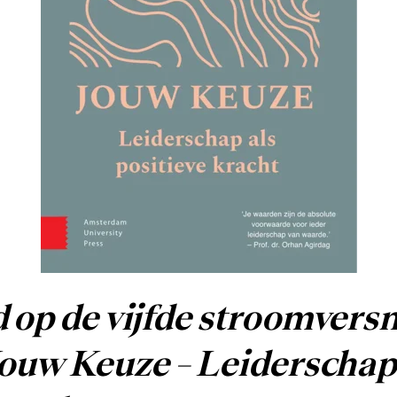
op de vijfde stroomversne
ouw Keuze – Leiderschap