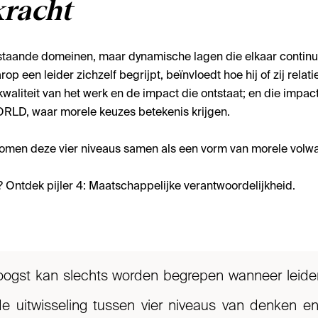
kracht
osstaande domeinen, maar dynamische lagen die elkaar contin
p een leider zichzelf begrijpt, beïnvloedt hoe hij of zij relati
aliteit van het werk en de impact die ontstaat; en die impact 
ORLD, waar morele keuzes betekenis krijgen.
 komen deze vier niveaus samen als een vorm van morele volw
 Ontdek pijler 4: Maatschappelijke verantwoordelijkheid.
 oogst kan slechts worden begrepen wanneer leid
de uitwisseling tussen vier niveaus van denken e