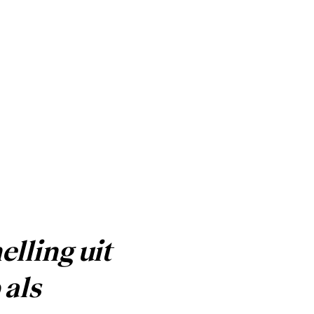
lling uit
 als