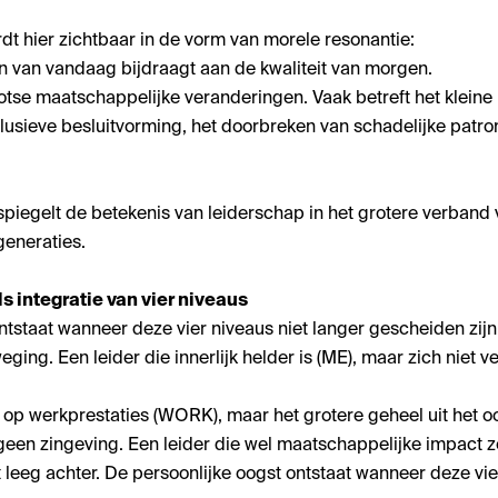
dt hier zichtbaar in de vorm van morele resonantie:
n van vandaag bijdraagt aan de kwaliteit van morgen.
rootse maatschappelijke veranderingen. Vaak betreft het kleine
clusieve besluitvorming, het doorbreken van schadelijke pat
egelt de betekenis van leiderschap in het grotere verband 
generaties.
s integratie van vier niveaus
ontstaat wanneer deze vier niveaus niet langer gescheiden zi
ng. Een leider die innerlijk helder is (ME), maar zich niet ver
rt op werkprestaties (WORK), maar het grotere geheel uit het 
geen zingeving. Een leider die wel maatschappelijke impact
ijft leeg achter. De persoonlijke oogst ontstaat wanneer deze vi