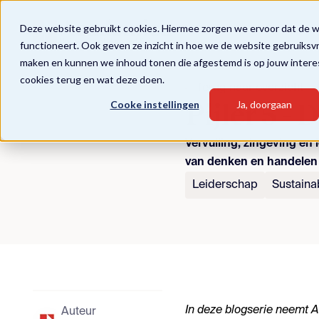
Deze website gebruikt cookies. Hiermee zorgen we ervoor dat de 
functioneert. Ook geven ze inzicht in hoe we de website gebruiksv
maken en kunnen we inhoud tonen die afgestemd is op jouw intere
cookies terug en wat deze doen.
Terug naar overzicht
Cooke instellingen
Ja, doorgaan
Pijler 5 -
Vervulling, zingeving e
van denken en handelen
Leiderschap
Sustainab
In deze blogserie neemt
A
Auteur