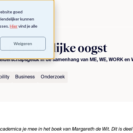
website goed
riendelijker kunnen
sses.
Hier
vind je alle
Weigeren
 De persoonlijke oogst
n leiderschapsgeluk in de samenhang van ME, WE, WORK en 
ility
Business
Onderzoek
cademica
je mee in het boek van Margareth de Wit. Dit is deel 