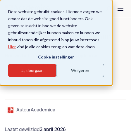
Deze website gebruikt cookies. Hiermee zorgen we
ervoor dat de website goed functioneert. Ook
geven ze inzicht in hoe we de website
Terug naar overzicht
gebruiksvriendelijker kunnen maken en kunnen we
Van onderwijsassistent naar
inhoud tonen die afgestemd is op jouw interesses.
topdocent
Hier
vind je alle cookies terug en wat deze doen.
Hoe we het lerarentekort kunnen oplossen
Cooke instellingen
Onderwijsassisstenten
Ja, doorgaan
Weigeren
Auteur
Academica
Laatst gewijzigd
3 april 2026