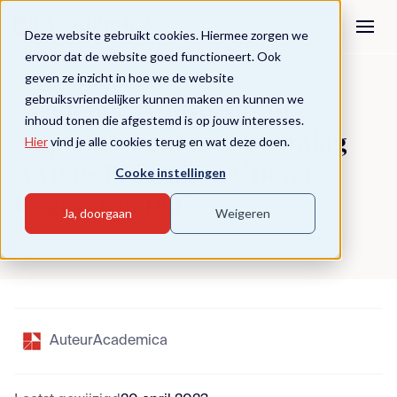
Deze website gebruikt cookies. Hiermee zorgen we
ervoor dat de website goed functioneert. Ook
geven ze inzicht in hoe we de website
Terug naar overzicht
gebruiksvriendelijker kunnen maken en kunnen we
Academica University of
inhoud tonen die afgestemd is op jouw interesses.
Applied Sciences & Stichting
Hier
vind je alle cookies terug en wat deze doen.
AMOS Programma 'Beter
Cooke instellingen
lesgeven in PO'
Ja, doorgaan
Weigeren
Auteur
Academica