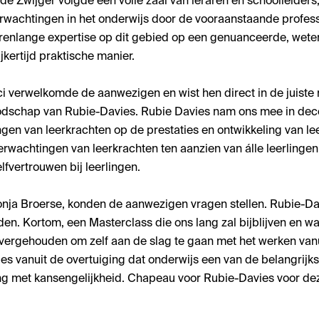
de Zwijger volgde een volle zaal van leraren en schoolleiders
rwachtingen in het onderwijs door de vooraanstaande profess
arenlange expertise op dit gebied op een genuanceerde, wete
kertijd praktische manier.
i verwelkomde de aanwezigen en wist hen direct in de juiste
oodschap van Rubie-Davies. Rubie Davies nam ons mee in dec
gen van leerkrachten op de prestaties en ontwikkeling van le
rwachtingen van leerkrachten ten aanzien van álle leerlingen 
elfvertrouwen bij leerlingen.
onja Broerse, konden de aanwezigen vragen stellen. Rubie-Dav
en. Kortom, een Masterclass die ons lang zal bijblijven en w
ergehouden om zelf aan de slag te gaan met het werken van
alles vanuit de overtuiging dat onderwijs een van de belangrijkst
g met kansengelijkheid. Chapeau voor Rubie-Davies voor de