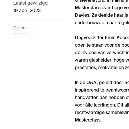
Gisterenavond in Pakhuis 
Laatst gewijzigd
Masterclass over hoge ve
19 april 2023
Davies. Ze deelde haar j
onderbouwde maar tegelij
Delen
Dagvoorzitter Emin Kecec
open te staan voor de b
de invloed van verwachtin
waren glashelder: hoge ve
prestaties, motivatie en z
In de Q&A, geleid door S
inspirerend te beantwoord
handvatten aan hebben ov
voor álle leerlingen. Dit 
rechtvaardige samenlevin
Masterclass!