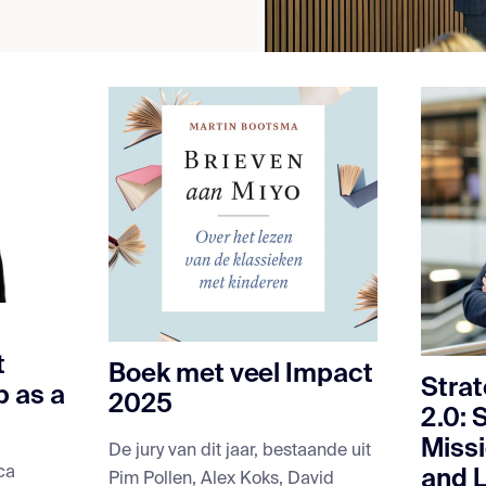
t
Boek met veel Impact
Strat
p as a
2025
2.0: 
Miss
De jury van dit jaar, bestaande uit
ca
and L
Pim Pollen, Alex Koks, David