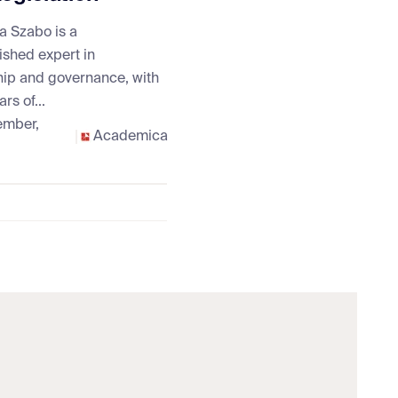
a Szabo is a
ished expert in
hip and governance, with
rs of...
ember,
Academica