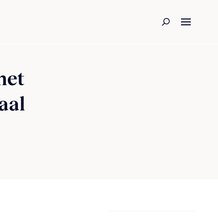
het
aal