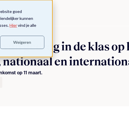
website goed
riendelijker kunnen
sses.
Hier
vind je alle
Weigeren
 van gedrag in de klas op 
 nationaal en internation
enkomst op 11 maart.