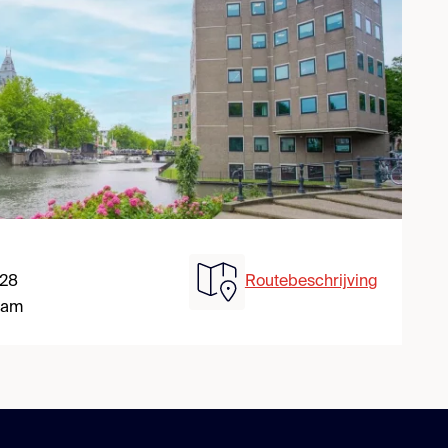
 28
Routebeschrijving
dam