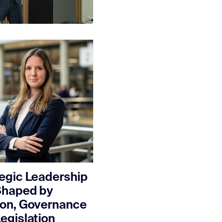
egic Leadership
Shaped by
ion, Governance
egislation