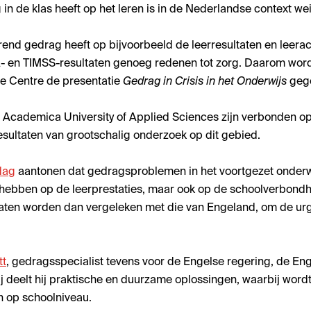
 in de klas heeft op het leren is in de Nederlandse context we
torend gedrag heeft op bijvoorbeeld de
leerresultaten en leer
- en TIMSS-resultaten genoeg redenen tot zorg. Daarom wordt
e Centre de presentatie
Gedrag in Crisis in het Onderwijs
geg
 Academica University of Applied Sciences zijn verbonden o
resultaten van grootschalig onderzoek op dit gebied.
dag
aantonen dat gedragsproblemen in het voortgezet onderwi
d hebben op de leerprestaties, maar ook op de
schoolverbond
taten worden dan vergeleken met die van Engeland, om de ur
tt
, gedragsspecialist tevens voor de Engelse regering, de En
j deelt hij praktische en duurzame oplossingen, waarbij word
n op schoolniveau.