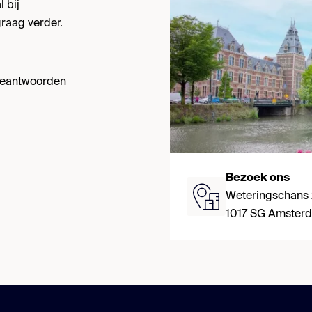
 bij
raag verder.
 beantwoorden
Bezoek ons
Weteringschans
1017 SG Amster