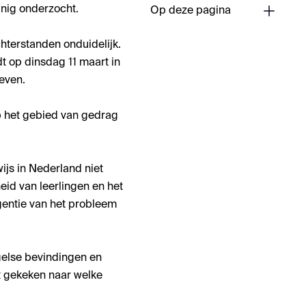
inig onderzocht.
Op deze pagina
achterstanden
onduidelijk.
 op dinsdag 11 maart in
even.
p het gebied van gedrag
js in Nederland niet
heid
van leerlingen en het
gentie van het probleem
gelse bevindingen en
t gekeken naar welke