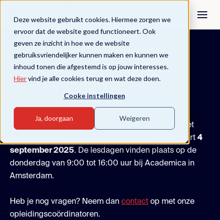
Deze website gebruikt cookies. Hiermee zorgen we
ervoor dat de website goed functioneert. Ook
geven ze inzicht in hoe we de website
Literatuurlijst en rooster
gebruiksvriendelijker kunnen maken en kunnen we
inhoud tonen die afgestemd is op jouw interesses.
Schoolleidersopleiding
Hier
vind je alle cookies terug en wat deze doen.
Cooke instellingen
4 september 2025
Ja, doorgaan
Weigeren
Hieronder vind je de voorlopige literatuurlijst en het
rooster voor de
Schoolleidersopleiding
met als start
4
september 2025
. De lesdagen vinden plaats op de
donderdag van 9:00 tot 16:00 uur bij Academica in
Amsterdam.
Heb je nog vragen? Neem dan
contact
op met onze
opleidingscoördinatoren.