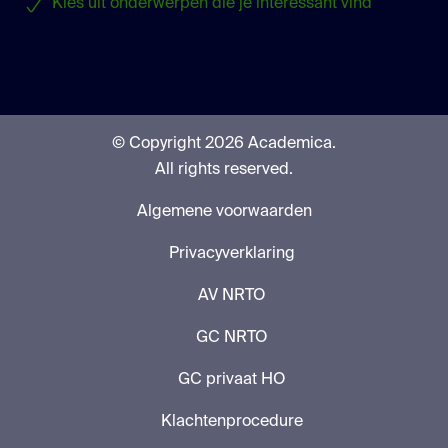
Kies uit onderwerpen die je interessant vind
© Copyright 2026 Academica.
All rights reserved.
Algemene voorwaarden
Privacyverklaring
AV NRTO
GC NRTO
GC privaat HO
Klachtenprocedure