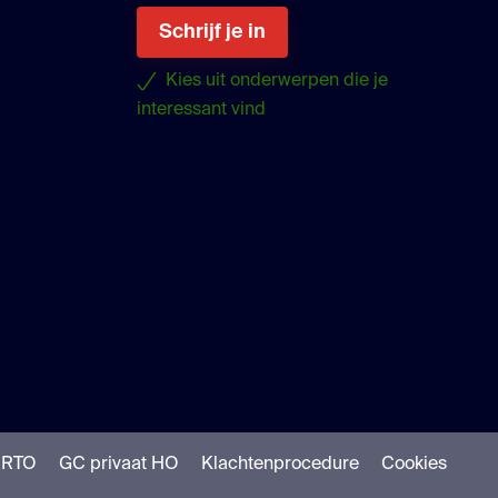
Schrijf je in
Kies uit onderwerpen die je
interessant vind
uTube
NRTO
GC privaat HO
Klachtenprocedure
Cookies