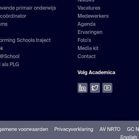
s
Nieuws
vende primair onderwijs
Vacatures
scoördinator
Medewerkers
ams
Agenda
Ervaringen
orming Schools traject
Foto's
ek
Media kit
h@School
Contact
 als PLG
Volg Academica
Volg ons op LinkedIn
Volg ons op Twitter
Bekijk onze Yo
gemene voorwaarden
Privacyverklaring
AV NRTO
GC 
English