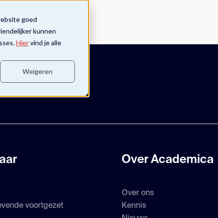
website goed
riendelijker kunnen
sses.
Hier
vind je alle
Weigeren
aar
Over Academica
Over ons
evende voortgezet
Kennis