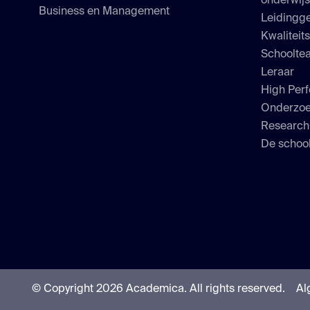
onderwij
Business en Management
Leidingge
Kwaliteit
Schoolte
Leraar
High Perf
Onderzo
Researc
De school
© Copyright 2026 Academica.
All rights reserved.
Al