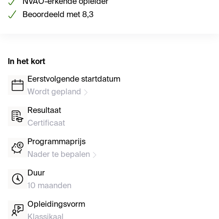
NVAO-erkende opleider
Beoordeeld met 8,3
In het kort
Eerstvolgende startdatum
Wordt gepland
Resultaat
Certificaat
Programmaprijs
Nader te bepalen
Duur
10 maanden
Opleidingsvorm
Klassikaal