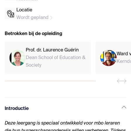
Locatie
Wordt gepland
Betrokken bij de opleiding
Prof. dr. Laurence Guérin
Ward v
Dean School of Education &
Kernd
Society
Introductie
Deze leergang is speciaal ontwikkeld voor mbo leraren
die hun burgerschapsonderwijs willen verbeteren. Tijdens