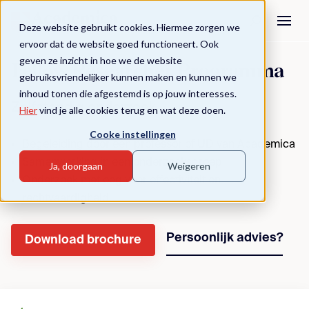
Deze website gebruikt cookies. Hiermee zorgen we
ervoor dat de website goed functioneert. Ook
geven ze inzicht in hoe we de website
Fellow Researcher Programma
gebruiksvriendelijker kunnen maken en kunnen we
inhoud tonen die afgestemd is op jouw interesses.
Zelfstandig onderzoek
Hier
vind je alle cookies terug en wat deze doen.
Cooke instellingen
Begeleiding door een professor of UD van Academica
Samenwerking in een onderzoeksgroep
Ja, doorgaan
Weigeren
Onderzoek met oog voor effectiviteit en
rechtvaardigheid
Persoonlijk advies?
Download brochure