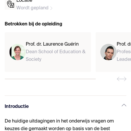
Locatie
Wordt gepland
Betrokken bij de opleiding
Prof. dr. Laurence Guérin
Prof. d
Dean School of Education &
Profes
Society
Leader
Introductie
De huidige uitdagingen in het onderwijs vragen om
keuzes die gemaakt worden op basis van de best