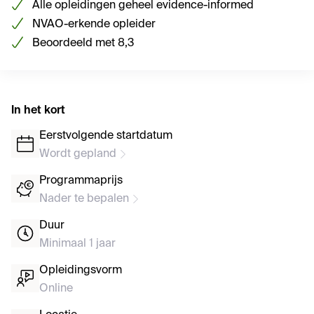
Alle opleidingen geheel evidence-informed
NVAO-erkende opleider
Beoordeeld met 8,3
In het kort
Eerstvolgende startdatum
Wordt gepland
Programmaprijs
Nader te bepalen
Duur
Minimaal 1 jaar
Opleidingsvorm
Online